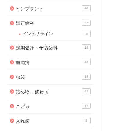
インプラント
40
矯正歯科
77
インビザライン
20
定期健診・予防歯科
14
歯周病
18
虫歯
18
詰め物・被せ物
12
こども
12
入れ歯
9