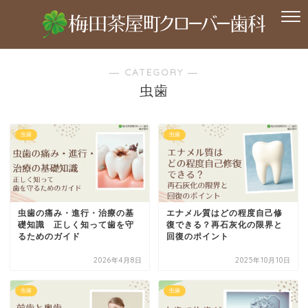
― CATEGORY ―
虫歯
虫歯
虫歯
虫歯の痛み・進行・治療の基
エナメル質はどの程度自己修
礎知識 正しく知って歯を守
復できる？再石灰化の限界と
るためのガイド
回復のポイント
2026年4月8日
2025年10月10日
虫歯
虫歯