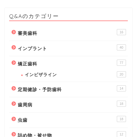
Q&Aのカテゴリー
16
審美歯科
40
インプラント
77
矯正歯科
インビザライン
20
14
定期健診・予防歯科
18
歯周病
18
虫歯
12
詰め物・被せ物