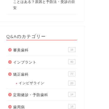
ことはある？原因と予防法・受診の目
安
Q&Aのカテゴリー
審美歯科
16
インプラント
40
矯正歯科
77
インビザライン
20
定期健診・予防歯科
14
歯周病
18