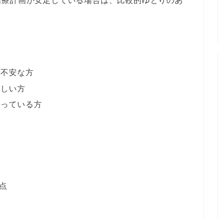
治療計画が安定している場合は、比較的ゆとりのあ
が不安な方
難しい方
迷っている方
点