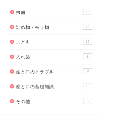
虫歯
18
詰め物・被せ物
12
こども
12
入れ歯
9
歯と口のトラブル
34
歯と口の基礎知識
15
その他
3