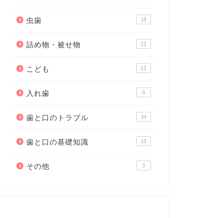
虫歯
18
詰め物・被せ物
12
こども
12
入れ歯
9
歯と口のトラブル
34
歯と口の基礎知識
15
その他
3