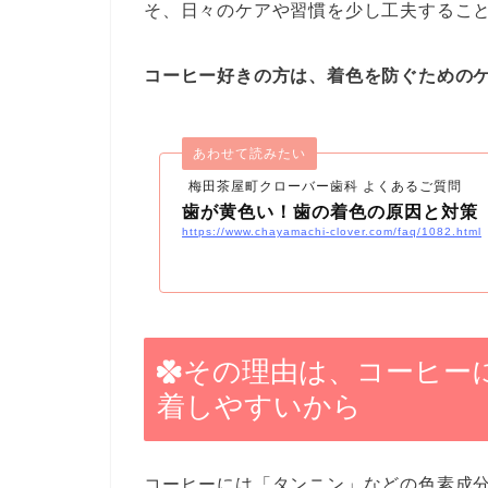
そ、日々のケアや習慣を少し工夫するこ
コーヒー好きの方は、着色を防ぐための
あわせて読みたい
梅田茶屋町クローバー歯科 よくあるご質問
歯が黄色い！歯の着色の原因と対策
https://www.chayamachi-clover.com/faq/1082.html
その理由は、コーヒー
着しやすいから
コーヒーには「タンニン」などの色素成