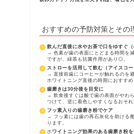
おすすめの予防対策とその
飲んだ直後に水やお茶で口をゆすぐ（
→ 色素が歯の表面にとどまる時間を
ですが、緑茶も抗菌作用があり◎。
ストローを活用して飲む（アイスコー
→ 直接前歯にコーヒーが触れるのを
ホワイトニング直後の時期におすすめ
歯磨きは30分後を目安に
→ 飲食後すぐは酸で歯の表面がやわ
つけて、逆に着色しやすくなるおそれ
フッ素入りの歯磨き粉でケア
→ フッ素には歯の再石灰化を助ける
ります。
ホ
ワイトニング効果のある歯磨き粉を