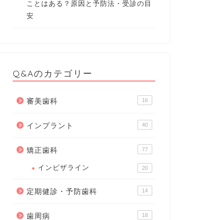
ことはある？原因と予防法・受診の目
安
Q&Aのカテゴリー
審美歯科
16
インプラント
40
矯正歯科
77
インビザライン
20
定期健診・予防歯科
14
歯周病
18